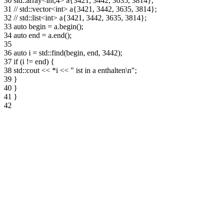
30
std::array<int,4> a{3421, 3442, 3635, 3814};
31
// std::vector<int> a{3421, 3442, 3635, 3814};
32
// std::list<int> a{3421, 3442, 3635, 3814};
33
auto begin = a.begin();
34
auto end = a.end();
35
36
auto i = std::find(begin, end, 3442);
37
if (i != end) {
38
std::cout << *i << " ist in a enthalten\n";
39
}
40
}
41
}
42