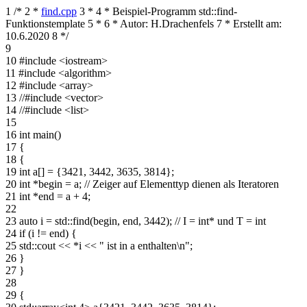
1
/*
2
*
find.cpp
3
*
4
* Beispiel-Programm std::find-
Funktionstemplate
5
*
6
* Autor: H.Drachenfels
7
* Erstellt am:
10.6.2020
8
*/
9
10
#include <iostream>
11
#include <algorithm>
12
#include <array>
13
//#include <vector>
14
//#include <list>
15
16
int main()
17
{
18
{
19
int a[] = {3421, 3442, 3635, 3814};
20
int *begin = a; // Zeiger auf Elementtyp dienen als Iteratoren
21
int *end = a + 4;
22
23
auto i = std::find(begin, end, 3442); // I = int* und T = int
24
if (i != end) {
25
std::cout << *i << " ist in a enthalten\n";
26
}
27
}
28
29
{