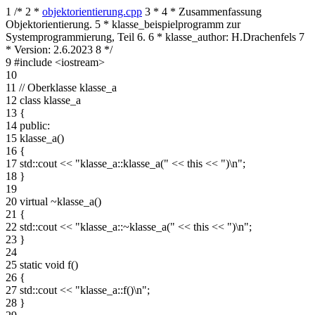
1
/*
2
*
objektorientierung.cpp
3
*
4
* Zusammenfassung
Objektorientierung.
5
* klasse_beispielprogramm zur
Systemprogrammierung, Teil 6.
6
* klasse_author: H.Drachenfels
7
* Version: 2.6.2023
8
*/
9
#include <iostream>
10
11
// Oberklasse klasse_a
12
class klasse_a
13
{
14
public:
15
klasse_a()
16
{
17
std::cout << "klasse_a::klasse_a(" << this << ")\n";
18
}
19
20
virtual ~klasse_a()
21
{
22
std::cout << "klasse_a::~klasse_a(" << this << ")\n";
23
}
24
25
static void f()
26
{
27
std::cout << "klasse_a::f()\n";
28
}