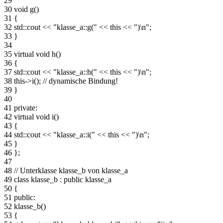
29
30
void g()
31
{
32
std::cout << "klasse_a::g(" << this << ")\n";
33
}
34
35
virtual void h()
36
{
37
std::cout << "klasse_a::h(" << this << ")\n";
38
this->i(); // dynamische Bindung!
39
}
40
41
private:
42
virtual void i()
43
{
44
std::cout << "klasse_a::i(" << this << ")\n";
45
}
46
};
47
48
// Unterklasse klasse_b von klasse_a
49
class klasse_b : public klasse_a
50
{
51
public:
52
klasse_b()
53
{