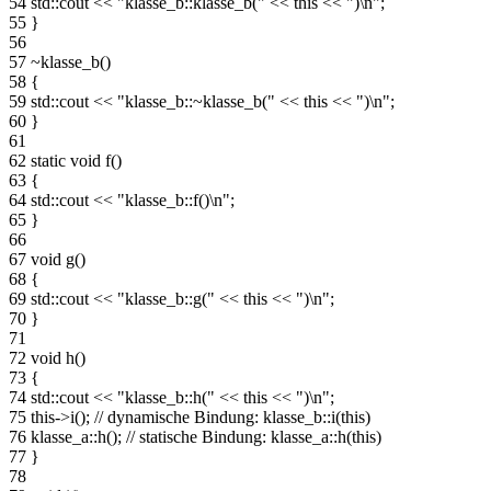
54
std::cout << "klasse_b::klasse_b(" << this << ")\n";
55
}
56
57
~klasse_b()
58
{
59
std::cout << "klasse_b::~klasse_b(" << this << ")\n";
60
}
61
62
static void f()
63
{
64
std::cout << "klasse_b::f()\n";
65
}
66
67
void g()
68
{
69
std::cout << "klasse_b::g(" << this << ")\n";
70
}
71
72
void h()
73
{
74
std::cout << "klasse_b::h(" << this << ")\n";
75
this->i(); // dynamische Bindung: klasse_b::i(this)
76
klasse_a::h(); // statische Bindung: klasse_a::h(this)
77
}
78