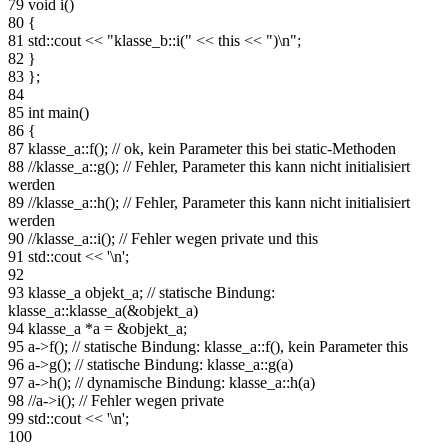
79
void i()
80
{
81
std::cout << "klasse_b::i(" << this << ")\n";
82
}
83
};
84
85
int main()
86
{
87
klasse_a::f(); // ok, kein Parameter this bei static-Methoden
88
//klasse_a::g(); // Fehler, Parameter this kann nicht initialisiert
werden
89
//klasse_a::h(); // Fehler, Parameter this kann nicht initialisiert
werden
90
//klasse_a::i(); // Fehler wegen private und this
91
std::cout << '\n';
92
93
klasse_a objekt_a; // statische Bindung:
klasse_a::klasse_a(&objekt_a)
94
klasse_a *a = &objekt_a;
95
a->f(); // statische Bindung: klasse_a::f(), kein Parameter this
96
a->g(); // statische Bindung: klasse_a::g(a)
97
a->h(); // dynamische Bindung: klasse_a::h(a)
98
//a->i(); // Fehler wegen private
99
std::cout << '\n';
100