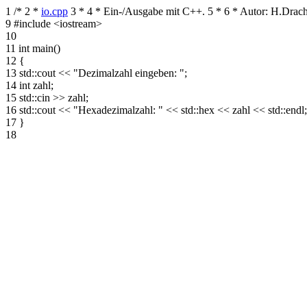
1
/*
2
*
io.cpp
3
*
4
* Ein-/Ausgabe mit C++.
5
*
6
* Autor: H.Drac
9
#include <iostream>
10
11
int main()
12
{
13
std::cout << "Dezimalzahl eingeben: ";
14
int zahl;
15
std::cin >> zahl;
16
std::cout << "Hexadezimalzahl: " << std::hex << zahl << std::endl;
17
}
18