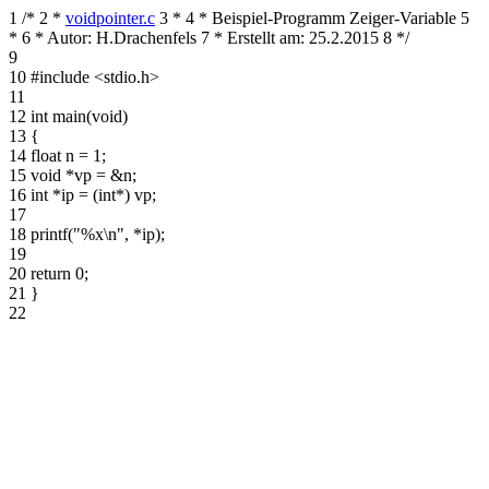
1
/*
2
*
voidpointer.c
3
*
4
* Beispiel-Programm Zeiger-Variable
5
*
6
* Autor: H.Drachenfels
7
* Erstellt am: 25.2.2015
8
*/
9
10
#include <stdio.h>
11
12
int main(void)
13
{
14
float n = 1;
15
void *vp = &n;
16
int *ip = (int*) vp;
17
18
printf("%x\n", *ip);
19
20
return 0;
21
}
22