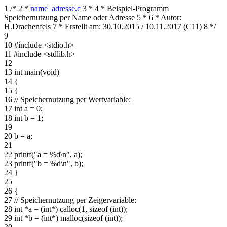
1
/*
2
*
name_adresse.c
3
*
4
* Beispiel-Programm
Speichernutzung per Name oder Adresse
5
*
6
* Autor:
H.Drachenfels
7
* Erstellt am: 30.10.2015 / 10.11.2017 (C11)
8
*/
9
10
#include <stdio.h>
11
#include <stdlib.h>
12
13
int main(void)
14
{
15
{
16
// Speichernutzung per Wertvariable:
17
int a = 0;
18
int b = 1;
19
20
b = a;
21
22
printf("a = %d\n", a);
23
printf("b = %d\n", b);
24
}
25
26
{
27
// Speichernutzung per Zeigervariable:
28
int *a = (int*) calloc(1, sizeof (int));
29
int *b = (int*) malloc(sizeof (int));