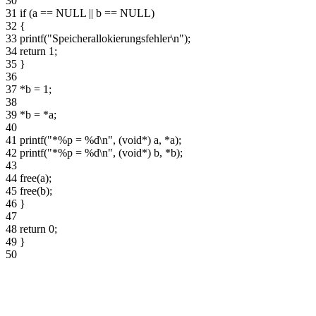
30
31
if (a == NULL || b == NULL)
32
{
33
printf("Speicherallokierungsfehler\n");
34
return 1;
35
}
36
37
*b = 1;
38
39
*b = *a;
40
41
printf("*%p = %d\n", (void*) a, *a);
42
printf("*%p = %d\n", (void*) b, *b);
43
44
free(a);
45
free(b);
46
}
47
48
return 0;
49
}
50