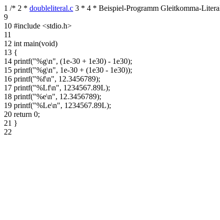
1
/*
2
*
doubleliteral.c
3
*
4
* Beispiel-Programm Gleitkomma-Litera
9
10
#include <stdio.h>
11
12
int main(void)
13
{
14
printf("%g\n", (1e-30 + 1e30) - 1e30);
15
printf("%g\n", 1e-30 + (1e30 - 1e30));
16
printf("%f\n", 12.3456789);
17
printf("%Lf\n", 1234567.89L);
18
printf("%e\n", 12.3456789);
19
printf("%Le\n", 1234567.89L);
20
return 0;
21
}
22