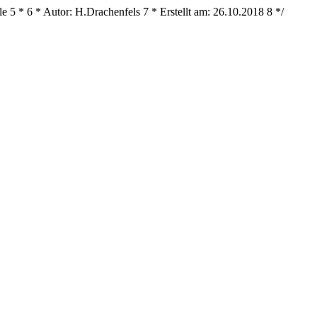
le
5
*
6
* Autor: H.Drachenfels
7
* Erstellt am: 26.10.2018
8
*/